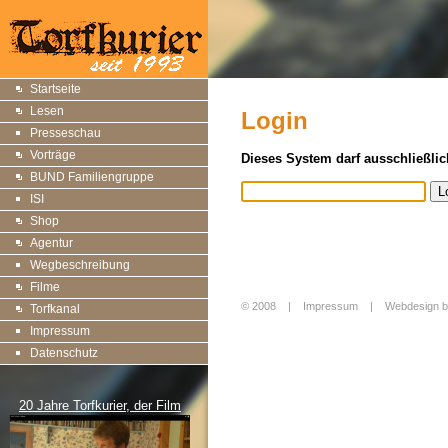
Startseite
Lesen
Login
Presseschau
Vorträge
Dieses System darf ausschließlic
BUND Familiengruppe
ISI
Shop
Agentur
Wegbeschreibung
Filme
© 2008 |
Impressum
|
Webdesign b
Torfkanal
Login
Impressum
Datenschutz
20 Jahre Torfkurier, der Film