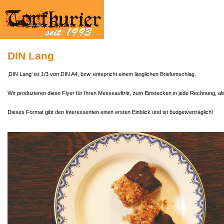
DIN Lang
‚DIN Lang‘ ist 1/3 von DIN A4, bzw. entspricht einem länglichen Briefumschlag.
Wir produzieren diese Flyer für Ihren Messeauftritt, zum Einstecken in jede Rechnung, als 
Dieses Format gibt den Interessenten einen ersten Einblick und ist budgetverträglich!