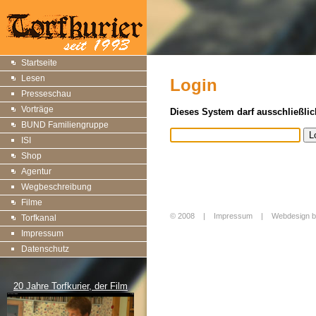
Startseite
Lesen
Login
Presseschau
Vorträge
Dieses System darf ausschließlic
BUND Familiengruppe
ISI
Shop
Agentur
Wegbeschreibung
Filme
© 2008 |
Impressum
|
Webdesign b
Torfkanal
Login
Impressum
Datenschutz
20 Jahre Torfkurier, der Film