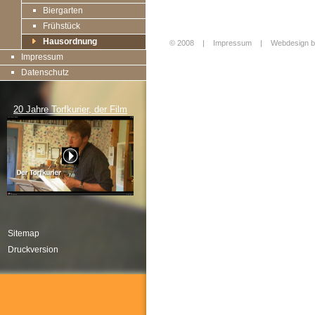
Biergarten
Frühstück
Hausordnung
© 2008 |
Impressum
|
Webdesign b
Impressum
Login
Datenschutz
20 Jahre Torfkurier, der Film
Sitemap
Druckversion