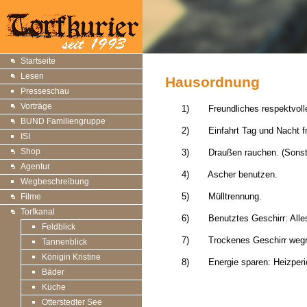
Startseite
Lesen
Hausordnung
Presseschau
Vorträge
1)
Freundliches respektvoll
BUND Familiengruppe
2)
Einfahrt Tag und Nacht fr
ISI
Shop
3)
Draußen rauchen. (Sonst
Agentur
4)
Ascher benutzen.
Wegbeschreibung
5)
Mülltrennung.
Filme
Torfkanal
6)
Benutztes Geschirr: Alle
Feldblick
7)
Trockenes Geschirr weg
Tannenblick
Königin Kristine
8)
Energie sparen: Heizper
Bäder
Küche
Otterstedter See