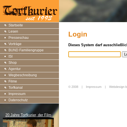
Startseite
Lesen
Login
Presseschau
Vorträge
Dieses System darf ausschließlic
BUND Familiengruppe
ISI
Shop
Agentur
Wegbeschreibung
Filme
© 2008 |
Impressum
|
Webdesign b
Torfkanal
Login
Impressum
Datenschutz
20 Jahre Torfkurier, der Film