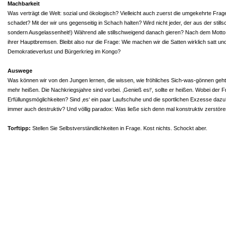
Machbarkeit
Was verträgt die Welt: sozial und ökologisch? Vielleicht auch zuerst die umgekehrte Fra
schadet? Mit der wir uns gegenseitig in Schach halten? Wird nicht jeder, der aus der st
sondern Ausgelassenheit!) Während alle stillschweigend danach gieren? Nach dem Motto: W
ihrer Hauptbremsen. Bleibt also nur die Frage: Wie machen wir die Satten wirklich satt un
Demokratieverlust und Bürgerkrieg im Kongo?
Auswege
Was können wir von den Jungen lernen, die wissen, wie fröhliches Sich-was-gönnen geht? 
mehr heißen. Die Nachkriegsjahre sind vorbei. ‚Genieß es!‘, sollte er heißen. Wobei der Fr
Erfüllungsmöglichkeiten? Sind ‚es‘ ein paar Laufschuhe und die sportlichen Exzesse dazu?
immer auch destruktiv? Und völlig paradox: Was ließe sich denn mal konstruktiv zerstör
Torftipp:
Stellen Sie Selbstverständlichkeiten in Frage. Kost nichts. Schockt aber.