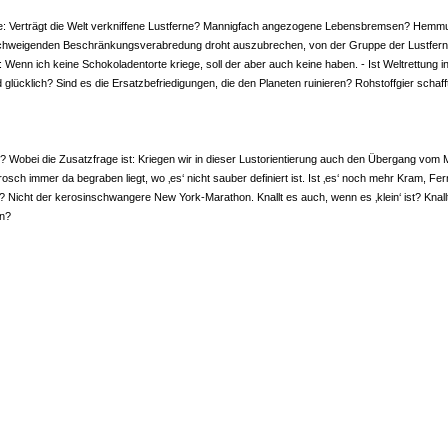
ge: Verträgt die Welt verkniffene Lustferne? Mannigfach angezogene Lebensbremsen? Hemmunge
illschweigenden Beschränkungsverabredung droht auszubrechen, von der Gruppe der Lustfernen
enn ich keine Schokoladentorte kriege, soll der aber auch keine haben. - Ist Welt­rettung i
d glücklich? Sind es die Ersatzbefriedigungen, die den Planeten ruinieren? Rohstoffgier scha
Wobei die Zusatzfrage ist: Kriegen wir in dieser Lustorientierung auch den Übergang vom Mat
osch immer da begraben liegt, wo ‚es‘ nicht sauber definiert ist. Ist ‚es‘ noch mehr Kram, Fe
 Nicht der kerosinschwangere New York-Marathon. Knallt es auch, wenn es ‚klein‘ ist? Knallt
en?