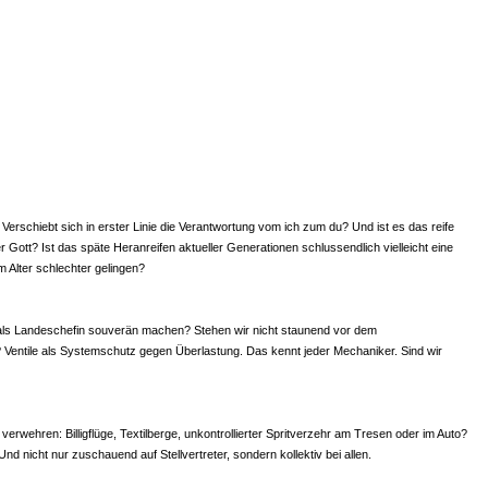
erschiebt sich in erster Linie die Verantwortung vom ich zum du? Und ist es das reife
Gott? Ist das späte Heranreifen aktueller Generationen schlussendlich vielleicht eine
 Alter schlechter gelingen?
k - als Landeschefin souverän machen? Stehen wir nicht staunend vor dem
 Ventile als Systemschutz gegen Überlastung. Das kennt jeder Mechaniker. Sind wir
rwehren: Billigflüge, Textilberge, unkontrollierter Spritverzehr am Tresen oder im Auto?
d nicht nur zuschauend auf Stellvertreter, sondern kollektiv bei allen.