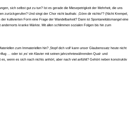
n, sich selbst gut zu tun? Ist es gerade die Miesepetrigkeit der Mehrheit, die uns
 zurückgerufen? Und singt der Chor nicht lauthals: ‚Gönn dir nichts!‘? (Nicht Krempel,
n der kultivierten Form eine Frage der Wandelbarkeit? Dann ist Spontaneitätsmangel eine
fft andernorts kranke Märkte. Mit allen schlimmen sozialen Folgen bis hin zum
eriellen zum Immateriellen hin? ‚Stopf dich voll‘ kann unser Glaubenssatz heute nicht
rnflug … oder ist ‚es‘ ein Klavier mit seinen jahrzehntewährenden Qual- und
 es, wenn es sich nach nichts anhört, aber nach viel anfühlt? Gehört neben konstruktiv