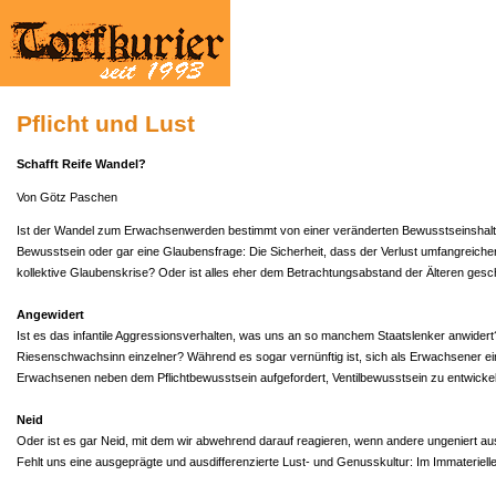
Pflicht und Lust
Schafft Reife Wandel?
Von Götz Paschen
Ist der Wandel zum Erwachsenwerden bestimmt von einer veränderten Bewusstseinshaltung: 
Bewusstsein oder gar eine Glaubensfrage: Die Sicherheit, dass der Verlust umfangreicher
kollektive Glaubenskrise? Oder ist alles eher dem Betrachtungsabstand der Älteren ges
Angewidert
Ist es das infantile Aggressionsverhalten, was uns an so manchem Staatslenker anwidert?
Riesenschwachsinn einzelner? Während es sogar vernünftig ist, sich als Erwachsener ei
Erwachsenen neben dem Pflichtbewusstsein aufgefordert, Ventilbewusstsein zu entwickeln
Neid
Oder ist es gar Neid, mit dem wir abwehrend darauf reagieren, wenn andere ungeniert aus 
Fehlt uns eine ausgeprägte und ausdifferenzierte Lust- und Genusskultur: Im Immateriellen