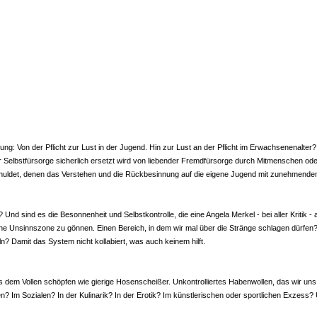
Von der Pflicht zur Lust in der Jugend. Hin zur Lust an der Pflicht im Erwachsenenalter? V
 Selbstfürsorge sicherlich ersetzt wird von liebender Fremdfürsorge durch Mitmenschen oder 
chuldet, denen das Verstehen und die Rückbesinnung auf die eigene Jugend mit zunehmendem
 Und sind es die Besonnenheit und Selbstkontrolle, die eine Angela Merkel - bei aller Kriti
ne Unsinnszone zu gönnen. Einen Bereich, in dem wir mal über die Stränge schlagen dürfen?
? Damit das System nicht kollabiert, was auch keinem hilft.
dem Vollen schöpfen wie gierige Hosenscheißer. Unkontrolliertes Habenwollen, das wir uns ve
? Im Sozialen? In der Kulinarik? In der Erotik? Im künstlerischen oder sportlichen Exzess? Un