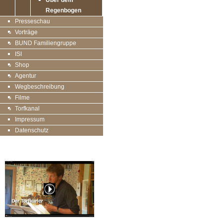
Über dem
Regenbogen
Presseschau
Vorträge
BUND Familiengruppe
ISI
Shop
Agentur
Wegbeschreibung
Filme
Torfkanal
Impressum
Datenschutz
20 Jahre Torfkurier, der Film