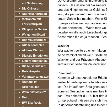
Der Charakter einer Entscheidung ist
mit Sitzheizung
danach. Das ist wie der Salsa-Kurs
Die Chinesen
erst das Hingehen kostet Geld, ist
Nachwuchsfragen
sind, die permanent ihre Entscheidu
ersten Schritt bis machen. Wenn Si
Metronom mit
Energie verbrennen und andere Leute
Ferienfahrplan …
diskret abwenden. – Wenn man weiß
Klingeln im Gehirn
gegebenenfalls auch Entscheidungen
Wir gehen flöten!
Sonst muss ich es ja machen.‘ Gro
Der Maulwurfnazi
Küssendampfer
Wackler
Aktives Warten
Wer wackelt sollte zu einem klaren 
seine Verbindlichkeit weiß, sollte e
Digitale Emotionen
Wackler und der Präventiv-Absager s
Lieferkettengesetz
liegt auf der Seite der Zauderer und
Die Muse küssen
Rote Ampeln
Provokation
Verantwortungszwerge
Kommen wir also zurück zur Erkältu
Ästhetik im
vielleicht verlangsamt – funktionie
los. Die ist auf dem Sofa genauso da
Arbeitsalltag
Zone ist Gesundheit eine mentale Fr
Wem hilft Mitleid?
das. Das schaffst du. Du bist flot
Nein.
Entsprechend müssen Sie sich Ihre
BW-Ella-Rock
In der Außendarstellung und in de