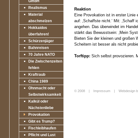
GmbH
Realismus
Reaktion
Material
Eine Provokation ist in erster Linie 
auf: ‚Schaffste nicht.‘ Mit: ‚Schaff
abschmelzen
angehen. Das überwindet im Hande
Hokkaidos
stärkt das Bewusstsein: ‚Mein Syste
überfahren!
Bieten Sie der kleinen und großen W
Schürzenjäger
Scheitern ist besser als nicht prob
Bahnreisen
70 Jahre NATO
Torftipp:
Sich selbst provozieren.
Die Zwischenzeiten
fehlen
Kraftraub
China 1989
Ohnmacht oder
© 2008 |
Impressum
|
Webdesign b
Selbstwirksamkeit
Login
Kalkül oder
Nächstenliebe
Provokation
Gibt es Trump?
Fischleibhaufen
Pflicht und Lust