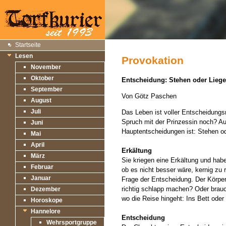
Startseite
Lesen
Provokation
November
Oktober
Entscheidung: Stehen oder Lieg
September
Von Götz Paschen
August
Juli
Das Leben ist voller Entscheidung
Spruch mit der Prinzessin noch? Au
Juni
Hauptentscheidungen ist: Stehen o
Mai
April
Erkältung
März
Sie kriegen eine Erkältung und hab
Februar
ob es nicht besser wäre, kernig zu r
Januar
Frage der Entscheidung. Der Körper s
richtig schlapp machen? Oder brau
Dezember
wo die Reise hingeht: Ins Bett ode
Horoskope
Hannelore
Entscheidung
Wehrsportgruppe