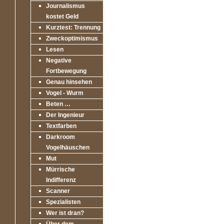
Journalismus
kostet Geld
Kurztest: Trennung
Zweckoptimismus
Lesen
Negative
Fortbewegung
Genau hinsehen
Vogel - Wurm
Beten …
Der Ingenieur
Textfarben
Darkroom
Vogelhäuschen
Mut
Mürrische
Indifferenz
Scanner
Spezialisten
Wer ist dran?