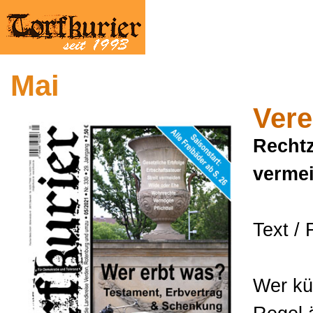
Mai
Vere
Rechtz
verme
Text /
Wer kü