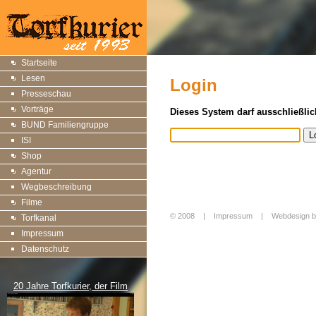
Startseite
Lesen
Login
Presseschau
Vorträge
Dieses System darf ausschließlic
BUND Familiengruppe
ISI
Shop
Agentur
Wegbeschreibung
Filme
© 2008 |
Impressum
|
Webdesign b
Torfkanal
Login
Impressum
Datenschutz
20 Jahre Torfkurier, der Film