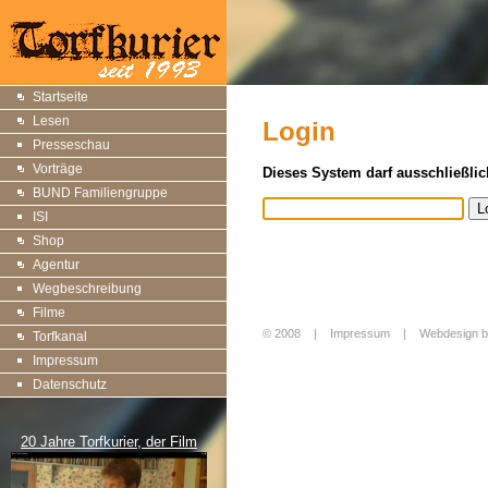
Startseite
Lesen
Login
Presseschau
Vorträge
Dieses System darf ausschließlic
BUND Familiengruppe
ISI
Shop
Agentur
Wegbeschreibung
Filme
© 2008 |
Impressum
|
Webdesign b
Torfkanal
Login
Impressum
Datenschutz
20 Jahre Torfkurier, der Film