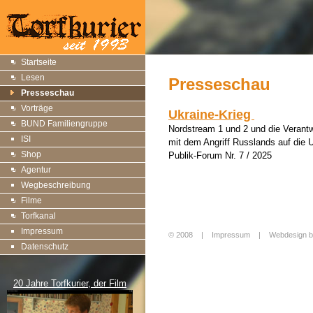
Startseite
Lesen
Presseschau
Presseschau
Vorträge
Ukraine-Krieg
BUND Familiengruppe
Nordstream 1 und 2 und die Verant
ISI
mit dem Angriff Russlands auf die 
Shop
Publik-Forum Nr. 7 / 2025
Agentur
Wegbeschreibung
Filme
Torfkanal
Impressum
© 2008 |
Impressum
|
Webdesign b
Datenschutz
Login
20 Jahre Torfkurier, der Film