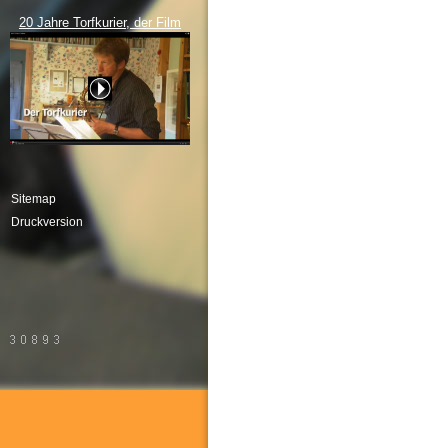
20 Jahre Torfkurier, der Film
Sitemap
Druckversion