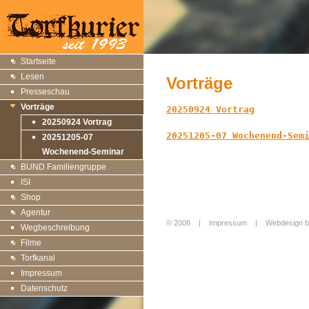
Startseite
Lesen
Vorträge
Presseschau
Vorträge
20250924 Vortrag
20250924 Vortrag
20251205-07 Wochenend-Sem
20251205-07
Wochenend-Seminar
BUND Familiengruppe
ISI
Shop
Agentur
© 2008 |
Impressum
|
Webdesign b
Wegbeschreibung
Login
Filme
Torfkanal
Impressum
Datenschutz