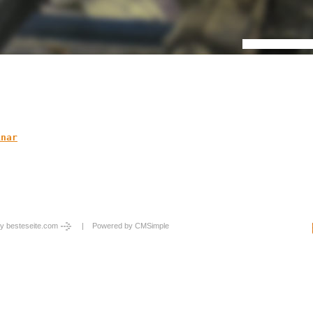
inar
y besteseite.com
| Powered by
CMSimple