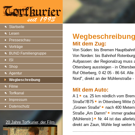
Startseite
Lesen
Wegbeschreibun
Presseschau
Mit dem Zug:
Vorträge
Von Süden: bis Bremen Hauptbahnh
BUND Familiengruppe
Von Norden: bis Bahnhof Rotenbur
ISI
Aufpassen: der Regionalzug muss auc
Shop
Ottersberg aussteigen - in Ottersbe
Ruf Otterberg, 0 42 05 - 86 64. Alle
Agentur
Nord", direkt an der Mühlenstraße 
Wegbeschreibung
Filme
Mit dem Auto:
Torfkanal
A 1
ca. 25 km nördlich vom Bre
Impressum
Straße“/B75
in Ottersberg Mitte 
Datenschutz
„Grünen Straße“
nach 400 Metern 
Straße „Am Damm“
immer gradeau
(Mühlenstr.)
Nr. 44 ist das aller
20 Jahre Torfkurier, der Film
direkt am Zaun, Mühle liegt weiter 
...................................................