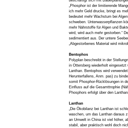
beschäftigt sich mit Bäderplanunge
„Phosphor ist der limitierende Mang
ich mehr Geld drucke, bringt es 
bedeutet mehr Wachstum bei Algen,
schweben. Unterwasserpflanzen könn
mehr Nährstoffe für Algen und Bak
wird, wird auch mehr gestorben.“ Der
sedimentiert aus. Der untere Seebe
„Abgestorbenes Material wird mikro
Bentophos
Polyplan beschreibt in der Stellun
in Ottersberg wiederholt eingesetz
Lanthan. Bentophos wird verwendet
Herunterfallens, Anm. pas) zu bin
somit Phosphor-Rücklösungen in de
Einfluss auf die Gesamttrophie (N
Phosphors erfolgt über den Lanthan
Lanthan
„Die Ökobilanz bei Lanthan ist sch
waschen, um das Lanthan daraus z
an Umwelt in China ist viel höher, 
stabil, aber praktisch wohl doch nic