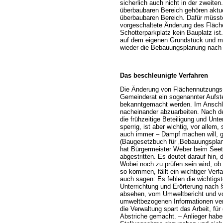
sicherlich auch nicht in der zweite
überbaubaren Bereich gehören aktue
überbaubaren Bereich. Dafür müsst
vorgeschaltete Änderung des Fläche
Schotterparkplatz kein Bauplatz is
auf dem eigenen Grundstück und müs
wieder die Bebauungsplanung nach s
Das beschleunigte Verfahren
Die Änderung von Flächennutzungs-
Gemeinderat ein sogenannter Aufste
bekanntgemacht werden. Im Anschl
nacheinander abzuarbeiten. Nach der
die frühzeitige Beteiligung und Unter
sperrig, ist aber wichtig, vor allem
auch immer – Dampf machen will, g
(Baugesetzbuch für ‚Bebauungsplan
hat Bürgermeister Weber beim Seetr
abgestritten. Es deutet darauf hin,
Wobei noch zu prüfen sein wird, ob
so kommen, fällt ein wichtiger Verf
auch sagen: Es fehlen die wichtigst
Unterrichtung und Erörterung nach
absehen, vom Umweltbericht und vo
umweltbezogenen Informationen ve
die Verwaltung spart das Arbeit, für
Abstriche gemacht. – Anlieger hab