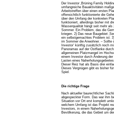
Der Investor ‚Brüning Family Holdi
umfangreiche Bauaktivitäten maßgeb
Arbeitstreffen über einen ersten Pl
offensichtlich funktionierte die Ge
über den Umfang der konkreten Plan
funktioniert, allerdings bisher mit
Wasserqualität hängt seit mehr als
Sommer. Ein Problem, das die Gemein
kriegen. 2) Das neue Baugebiet ‚Se
ein selbstgemachtes Problem ist. 3)
im Sommer die Anwohner. – Sollte da
Investor‘ künftig zusätzlich noch m
Panoramas auf der Ostflanke durch 
allgemeinen Platzmangel im Hochsom
einem Investor durch Änderung der 
Lasten eines Naherholungsgebietes 
Dieser Reiz hat als Basis drei ein
Dieses Vergnügen gibt es bisher für 
Spiel.
Die richtige Frage
Nach aktueller baurechtlicher Sachl
abgespeckter Form. Das war ihm be
Situation vor Ort erst komplett umk
welchem Umfang ist das Projekt reali
Investors, in einem Naherholungsg
Bevölkerung, die das Gebiet um den 