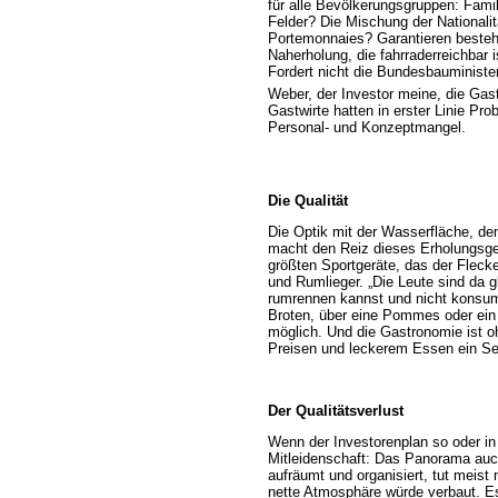
für alle Bevölkerungsgruppen: Famili
Felder? Die Mischung der Nationalit
Portemonnaies? Garantieren bestehe
Naherholung, die fahrraderreichbar
Fordert nicht die Bundesbauminist
Weber, der Investor meine, die Gas
Gastwirte hatten in erster Linie P
Personal- und Konzeptmangel.
Die Qualität
Die Optik mit der Wasserfläche, d
macht den Reiz dieses Erholungsgebi
größten Sportgeräte, das der Fleck
und Rumlieger. „Die Leute sind da g
rumrennen kannst und nicht konsumi
Broten, über eine Pommes oder ein 
möglich. Und die Gastronomie ist 
Preisen und leckerem Essen ein Sel
Der Qualitätsverlust
Wenn der Investorenplan so oder in 
Mitleidenschaft: Das Panorama auch 
aufräumt und organisiert, tut meist 
nette Atmosphäre würde verbaut. Es