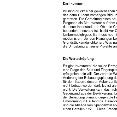
Der Investor
Brüning drückt einer gewachsenen S
das dann zu dem vorherigen Bild und
gestritten. Die Gestaltung eines ne
Prognose als Mit-Investor auf dem 
die neue Innenstadt sei. Ob sein G
besonders innovativ ist, bleibt vor O
Umkrempelehrgeiz: Es muss neu. Sel
modernisiert. Bei den Planungen k
Grundstücksmöglichkeiten. Was nac
die Umgebung an seine Projekte an
Die Wertschöpfung
Es gibt Investoren, die solide Erträ
eine Frage des Stils und Fingerspitz
erfolgreich sein will. Der zentra
Änderung der Bebauungsplanung dur
für den Bauern, dessen Acker zu Ba
nicht bebaut werden darf. Es ist als
nicht. Die Verwaltung kann das nic
Gegenwind aus der Bevölkerung. U
der Bebauungsplanung gegen die Fi
Umwidmung in Bauland da. Beliebte
und die Absage von Spendenzusagen
einen Gefallen tut? … Diese Fragen 