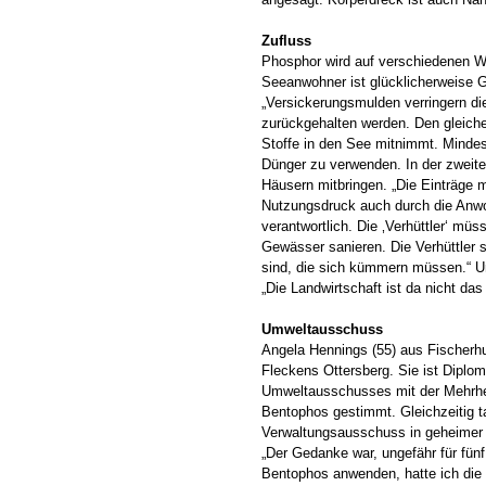
Zufluss
Phosphor wird auf verschiedenen W
Seeanwohner ist glücklicherweise 
„Versickerungsmulden verringern di
zurückgehalten werden. Den gleiche
Stoffe in den See mitnimmt. Minde
Dünger zu verwenden. In der zweite
Häusern mitbringen. „Die Einträge 
Nutzungsdruck auch durch die Anwohn
verantwortlich. Die ‚Verhüttler‘ müs
Gewässer sanieren. Die Verhüttler 
sind, die sich kümmern müssen.“ U
„Die Landwirtschaft ist da nicht da
Umweltausschuss
Angela Hennings (55) aus Fischerh
Fleckens Ottersberg. Sie ist Diplom
Umweltausschusses mit der Mehrheit
Bentophos gestimmt. Gleichzeitig ta
Verwaltungsausschuss in geheimer
„Der Gedanke war, ungefähr für fünf
Bentophos anwenden, hatte ich die