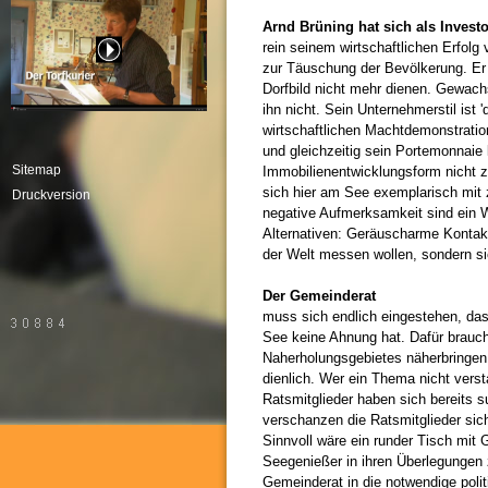
Arnd Brüning hat sich als Investo
rein seinem wirtschaftlichen Erfolg
zur Täuschung der Bevölkerung. Er
Dorfbild nicht mehr dienen. Gewach
ihn nicht. Sein Unternehmerstil ist 
wirtschaftlichen Machtdemonstratio
und gleichzeitig sein Portemonnaie 
Sitemap
Immobilienentwicklungsform nicht zu
sich hier am See exemplarisch mit 
Druckversion
negative Aufmerksamkeit sind ein W
Alternativen: Geräuscharme Kontaktm
der Welt messen wollen, sondern si
Der Gemeinderat
muss sich endlich eingestehen, d
See keine Ahnung hat. Dafür brauch
Naherholungsgebietes näherbringen. 
dienlich. Wer ein Thema nicht verst
Ratsmitglieder haben sich bereits s
verschanzen die Ratsmitglieder sic
Sinnvoll wäre ein runder Tisch mit
Seegenießer in ihren Überlegungen
Gemeinderat in die notwendige pol