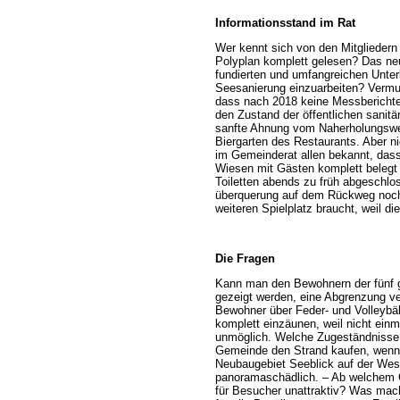
Informationsstand im Rat
Wer kennt sich von den Mitgliedern
Polyplan komplett gelesen? Das ne
fundierten und umfangreichen Unte
Seesanierung einzuarbeiten? Vermutl
dass nach 2018 keine Messberichte 
den Zustand der öffentlichen sani
sanfte Ahnung vom Naherholungswer
Biergarten des Restaurants. Aber n
im Gemeinderat allen bekannt, das
Wiesen mit Gästen komplett belegt 
Toiletten abends zu früh abgeschl
überquerung auf dem Rückweg noc
weiteren Spielplatz braucht, weil d
Die Fragen
Kann man den Bewohnern der fünf g
gezeigt werden, eine Abgrenzung ve
Bewohner über Feder- und Volleybäl
komplett einzäunen, weil nicht ei
unmöglich. Welche Zugeständnisse d
Gemeinde den Strand kaufen, wenn 
Neubaugebiet Seeblick auf der West
panoramaschädlich. – Ab welchem G
für Besucher unattraktiv? Was mach