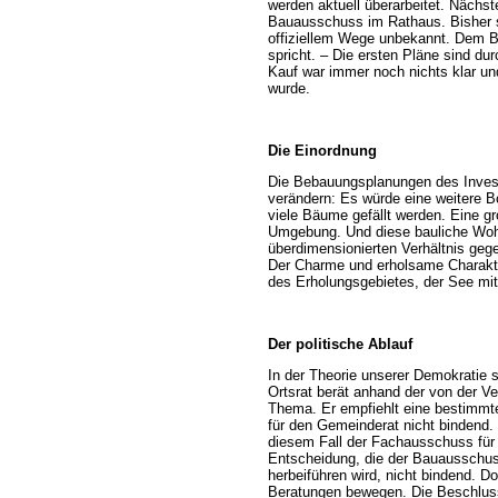
werden aktuell überarbeitet. Nächst
Bauausschuss im Rathaus. Bisher si
offiziellem Wege unbekannt. Dem Bü
spricht. – Die ersten Pläne sind du
Kauf war immer noch nichts klar un
wurde.
Die Einordnung
Die Bebauungsplanungen des Invest
verändern: Es würde eine weitere B
viele Bäume gefällt werden. Eine gr
Umgebung. Und diese bauliche Wohn
überdimensionierten Verhältnis ge
Der Charme und erholsame Charakte
des Erholungsgebietes, der See mit
Der politische Ablauf
In der Theorie unserer Demokratie 
Ortsrat berät anhand der von der Ve
Thema. Er empfiehlt eine bestimmte
für den Gemeinderat nicht bindend.
diesem Fall der Fachausschuss fü
Entscheidung, die der Bauausschuss
herbeiführen wird, nicht bindend. 
Beratungen bewegen. Die Beschlus