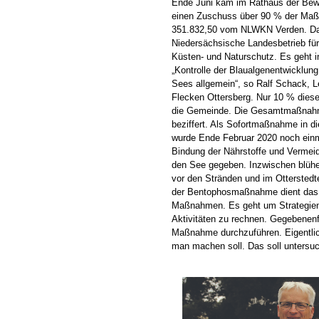
Ende Juni kam im Rathaus der Bewi
einen Zuschuss über 90 % der Ma
351.832,50 vom NLWKN Verden. Da
Niedersächsische Landesbetrieb für
Küsten- und Naturschutz. Es geht 
„Kontrolle der Blaualgenentwicklun
Sees allgemein“, so Ralf Schack, 
Flecken Ottersberg. Nur 10 % dies
die Gemeinde. Die Gesamtmaßnahm
beziffert. Als Sofortmaßnahme in
wurde Ende Februar 2020 noch ein
Bindung der Nährstoffe und Vermei
den See gegeben. Inzwischen blühe
vor den Stränden und im Otterstedte
der Bentophosmaßnahme dient das ü
Maßnahmen. Es geht um Strategien 
Aktivitäten zu rechnen. Gegebenen
Maßnahme durchzuführen. Eigentlich
man machen soll. Das soll untersuc