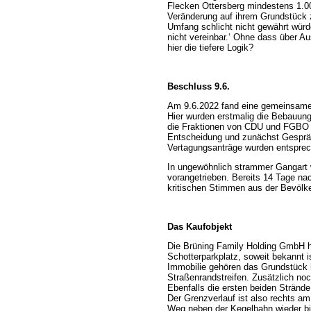
Flecken Ottersberg mindestens 1.00
Veränderung auf ihrem Grundstück z
Umfang schlicht nicht gewährt wür
nicht vereinbar.‘ Ohne dass über A
hier die tiefere Logik?
Beschluss 9.6.
Am 9.6.2022 fand eine gemeinsame 
Hier wurden erstmalig die Bebauung
die Fraktionen von CDU und FGBO 
Entscheidung und zunächst Gespräc
Vertagungsanträge wurden entspre
In ungewöhnlich strammer Gangart
vorangetrieben. Bereits 14 Tage nac
kritischen Stimmen aus der Bevölk
Das Kaufobjekt
Die Brüning Family Holding GmbH
Schotterparkplatz, soweit bekannt 
Immobilie gehören das Grundstück 
Straßenrandstreifen. Zusätzlich no
Ebenfalls die ersten beiden Stränd
Der Grenzverlauf ist also rechts a
Weg neben der Kegelbahn wieder bi