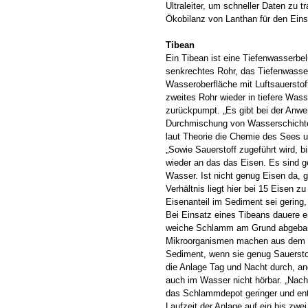
Ultraleiter, um schneller Daten zu 
Ökobilanz von Lanthan für den Eins
Tibean
Ein Tibean ist eine Tiefenwasserbe
senkrechtes Rohr, das Tiefenwasse
Wasseroberfläche mit Luftsauerstoff
zweites Rohr wieder in tiefere Was
zurückpumpt. „Es gibt bei der Anw
Durchmischung von Wasserschicht
laut Theorie die Chemie des Sees 
„Sowie Sauerstoff zugeführt wird, b
wieder an das das Eisen. Es sind 
Wasser. Ist nicht genug Eisen da, 
Verhältnis liegt hier bei 15 Eisen z
Eisenanteil im Sediment sei gering
Bei Einsatz eines Tibeans dauere es
weiche Schlamm am Grund abgebaut
Mikroorganismen machen aus dem 
Sediment, wenn sie genug Sauerstof
die Anlage Tag und Nacht durch, an
auch im Wasser nicht hörbar. „Nach 
das Schlammdepot geringer und en
Laufzeit der Anlage auf ein bis zw