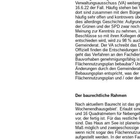
Verwaltungsausschuss (VA) weiterge
16.6.22 der Fall. Häufig stehen be
dort sind zusammen mit dem Bürgerm
häufig sehr offen und kontrovers üb
dies allerdings Geschichte: Aufgru
der Grünen und der SPD zwar noch 
Meinung zur Kenntnis zu nehmen, ist
Beschlüsse so mit ihren Kollegen 
entschieden wird, wird zu 98 % au
Gemeinderat. Der VA schreibt das 
Offiziell finden die Entscheidunge
geht das Verfahren an den Fachdie
Bauvorhaben genehmigungsfähig ist
Flächennutzungsplan bebaubar? Und
Änderungen durch den Gemeinderat a
Bebauungsplan entspricht, was der 
Flächennutzungsplan und / oder de
Der baurechtliche Rahmen
Nach aktuellem Baurecht ist das gr
Wochenendhausgebiet‘. Erlaubt sin
und 16 Quadratmetern für Nebengeb
vor, der fertig ist. Für das restlic
sind. Das Haus am See ist planeris
Maß möglich und zweigeschossige B
wenn nicht sogar des Flächennutzu
aufgestellt werden. In der ersten 