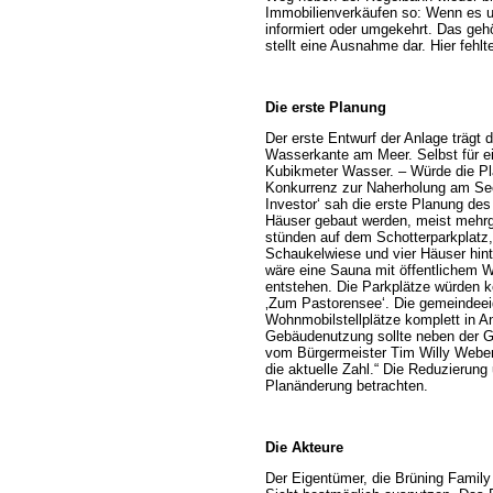
Immobilienverkäufen so: Wenn es um
informiert oder umgekehrt. Das ge
stellt eine Ausnahme dar. Hier fehlt
Die erste Planung
Der erste Entwurf der Anlage trägt 
Wasserkante am Meer. Selbst für ein
Kubikmeter Wasser. – Würde die Pla
Konkurrenz zur Naherholung am See, w
Investor‘ sah die erste Planung de
Häuser gebaut werden, meist mehrg
stünden auf dem Schotterparkplatz
Schaukelwiese und vier Häuser hin
wäre eine Sauna mit öffentlichem W
entstehen. Die Parkplätze würden k
‚Zum Pastorensee‘. Die gemeindeei
Wohnmobilstellplätze komplett in A
Gebäudenutzung sollte neben der 
vom Bürgermeister Tim Willy Weber
die aktuelle Zahl.“ Die Reduzierun
Planänderung betrachten.
Die Akteure
Der Eigentümer, die Brüning Family