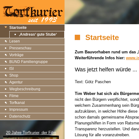
Startseite
‚Andreas‘ gute Stube‘
Startseite
Lesen
Presseschau
Zum Bauvorhaben rund um das ‚H
Vorträge
Weiterführende Infos hier:
www.is
BUND Familiengruppe
ISI
Was jetzt helfen würde ...
Shop
Text: Götz Paschen
Agentur
Wegbeschreibung
Tim Weber hat sich als Bürgerme
Filme
nicht den Bürgern verpflichtet, son
Torfkanal
welchem Zusammenhang sein Bürger
Impressum
aufzuklären, in welcher Höhe diese
Datenschutz
schon damals gemeinsame Absprachen
Planungshilfen in Form von Ratsmeh
Transparenz herzustellen. Und dan
20 Jahre Torfkurier, der Film
Lösung für alle voranzutreiben.