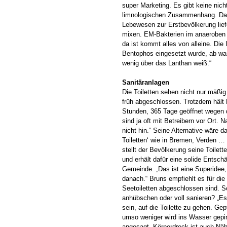
super Marketing. Es gibt keine nicht
limnologischen Zusammenhang. Das 
Lebewesen zur Erstbevölkerung liefe
mixen. EM-Bakterien im anaeroben 
da ist kommt alles von alleine. Di
Bentophos eingesetzt wurde, ab wa
wenig über das Lanthan weiß.“
Sanitäranlagen
Die Toiletten sehen nicht nur mäßig
früh abgeschlossen. Trotzdem hält 
Stunden, 365 Tage geöffnet wegen 
sind ja oft mit Betreibern vor Ort. 
nicht hin.“ Seine Alternative wäre 
Toiletten‘ wie in Bremen, Verden …
stellt der Bevölkerung seine Toilett
und erhält dafür eine solide Entsch
Gemeinde. „Das ist eine Superidee,
danach.“ Bruns empfiehlt es für die
Seetoiletten abgeschlossen sind. So
anhübschen oder voll sanieren? „
sein, auf die Toilette zu gehen. Gep
umso weniger wird ins Wasser gepin
angesagt. Körperdreck ist auch Nähr