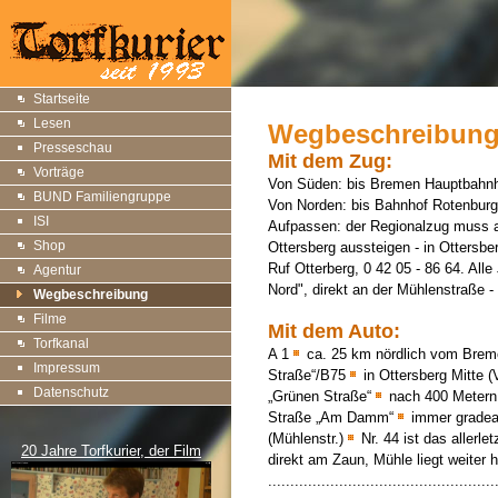
Startseite
Lesen
Wegbeschreibun
Presseschau
Mit dem Zug:
Vorträge
Von Süden: bis Bremen Hauptbahnh
BUND Familiengruppe
Von Norden: bis Bahnhof Rotenbur
ISI
Aufpassen: der Regionalzug muss auc
Shop
Ottersberg aussteigen - in Ottersbe
Ruf Otterberg, 0 42 05 - 86 64. Alle
Agentur
Nord", direkt an der Mühlenstraße 
Wegbeschreibung
Filme
Mit dem Auto:
Torfkanal
A 1
ca. 25 km nördlich vom Bre
Impressum
Straße“/B75
in Ottersberg Mitte 
Datenschutz
„Grünen Straße“
nach 400 Metern 
Straße „Am Damm“
immer gradeau
(Mühlenstr.)
Nr. 44 ist das aller
20 Jahre Torfkurier, der Film
direkt am Zaun, Mühle liegt weiter 
...................................................