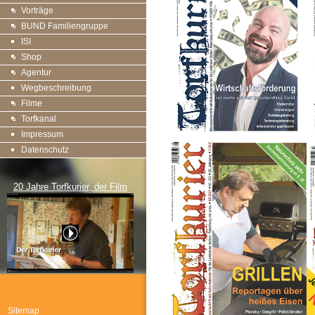
Vorträge
BUND Familiengruppe
ISI
Shop
Agentur
Wegbeschreibung
Filme
Torfkanal
Impressum
Datenschutz
20 Jahre Torfkurier, der Film
Sitemap