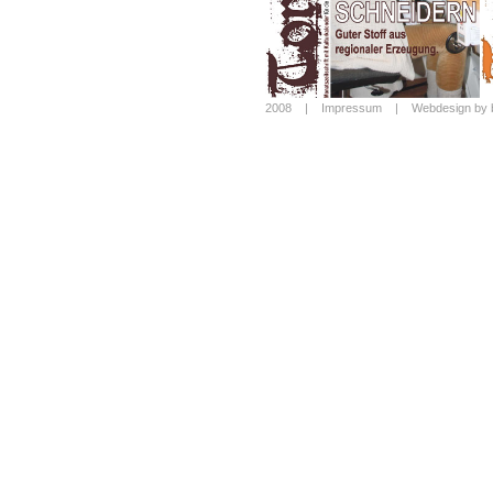
2008 |
Impressum
|
Webdesign by 
Login