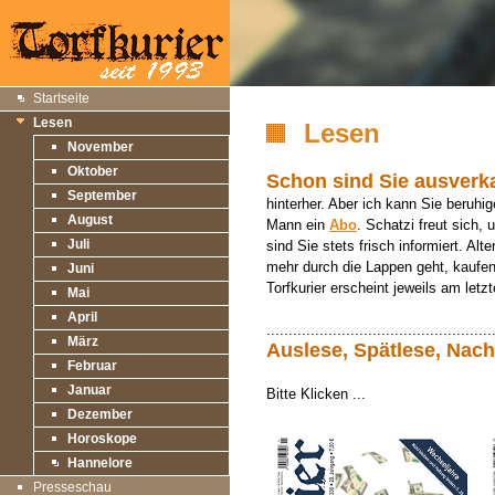
Startseite
Lesen
Lesen
November
Oktober
Schon sind Sie ausverk
September
hinterher. Aber ich kann Sie beruhi
August
Mann ein
Abo
. Schatzi freut sich,
Juli
sind Sie stets frisch informiert. Al
mehr durch die Lappen geht, kaufen
Juni
Torfkurier erscheint jeweils am le
Mai
April
...................................................
März
Auslese, Spätlese, Nachl
Februar
Januar
Bitte Klicken ...
Dezember
Horoskope
Hannelore
Presseschau