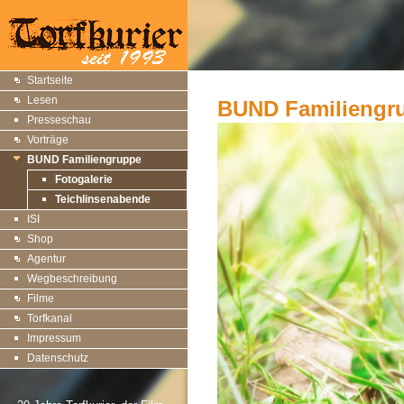
Startseite
Lesen
BUND Familiengr
Presseschau
Vorträge
BUND Familiengruppe
Fotogalerie
Teichlinsenabende
ISI
Shop
Agentur
Wegbeschreibung
Filme
Torfkanal
Impressum
Datenschutz