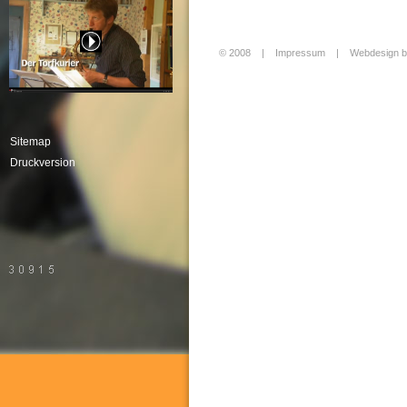
© 2008 |
Impressum
|
Webdesign b
Login
Sitemap
Druckversion