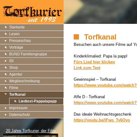
Startseite
Lesen
Torfkanal
Presseschau
Besuchen auch unsere Filme auf Y
Vorträge
BUND Familiengruppe
Kinderklimalied: Papa la papp!
ISI
Fürs Lied hier klicken
Shop
Link zum Text
Agentur
Gewinnspiel – Torfkanal
Wegbeschreibung
https://www.youtube.com/watch
Filme
Torfkanal
Affe D - Torfkanal
Liedtext-Pappalapapp
https://www.youtube.com/watc
Impressum
Das ideale Weihnachtsgeschenk
Datenschutz
https://youtu.be/IFwo_Ty6Oyo
20 Jahre Torfkurier, der Film