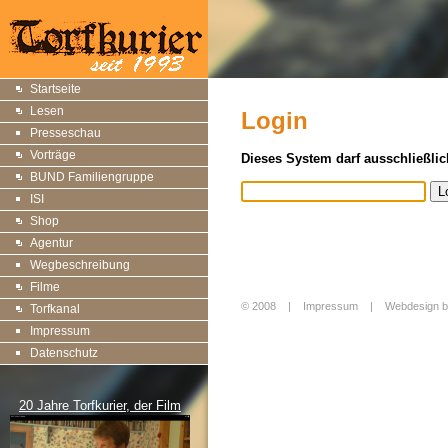
Startseite
Lesen
Login
Presseschau
Vorträge
Dieses System darf ausschließlic
BUND Familiengruppe
ISI
Shop
Agentur
Wegbeschreibung
Filme
© 2008 |
Impressum
|
Webdesign b
Torfkanal
Login
Impressum
Datenschutz
20 Jahre Torfkurier, der Film