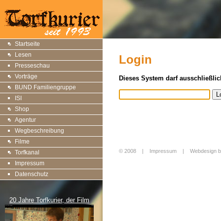
Startseite
Lesen
Login
Presseschau
Vorträge
Dieses System darf ausschließlic
BUND Familiengruppe
ISI
Shop
Agentur
Wegbeschreibung
Filme
© 2008 |
Impressum
|
Webdesign b
Torfkanal
Login
Impressum
Datenschutz
20 Jahre Torfkurier, der Film