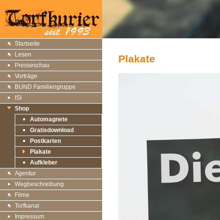
Startseite
Lesen
Plakate
Presseschau
Vorträge
BUND Familiengruppe
ISI
Shop
Automagnete
Gratisdownload
Postkarten
Plakate
Aufkleber
Agentur
Wegbeschreibung
Filme
Torfkanal
Impressum