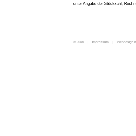
unter Angabe der Stückzahl, Rechn
© 2008 |
Impressum
|
Webdesign b
Login