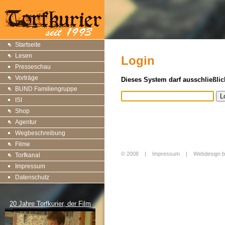
Startseite
Lesen
Login
Presseschau
Vorträge
Dieses System darf ausschließlic
BUND Familiengruppe
ISI
Shop
Agentur
Wegbeschreibung
Filme
© 2008 |
Impressum
|
Webdesign b
Torfkanal
Login
Impressum
Datenschutz
20 Jahre Torfkurier, der Film