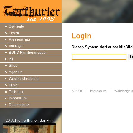
Startseite
Lesen
Login
Presseschau
Vorträge
Dieses System darf ausschließlic
BUND Familiengruppe
ISI
Shop
Agentur
Wegbeschreibung
Filme
© 2008 |
Impressum
|
Webdesign b
Torfkanal
Login
Impressum
Datenschutz
20 Jahre Torfkurier, der Film