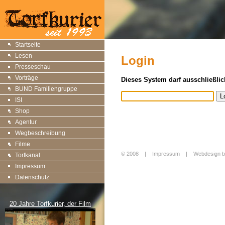
Startseite
Lesen
Login
Presseschau
Vorträge
Dieses System darf ausschließlic
BUND Familiengruppe
ISI
Shop
Agentur
Wegbeschreibung
Filme
© 2008 |
Impressum
|
Webdesign b
Torfkanal
Login
Impressum
Datenschutz
20 Jahre Torfkurier, der Film