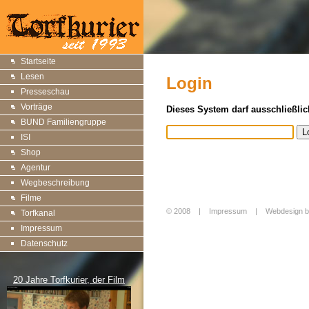
Startseite
Lesen
Login
Presseschau
Vorträge
Dieses System darf ausschließlic
BUND Familiengruppe
ISI
Shop
Agentur
Wegbeschreibung
Filme
© 2008 |
Impressum
|
Webdesign b
Torfkanal
Login
Impressum
Datenschutz
20 Jahre Torfkurier, der Film