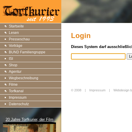
Startseite
Lesen
Login
Presseschau
Vorträge
Dieses System darf ausschließlic
BUND Familiengruppe
ISI
Shop
Agentur
Wegbeschreibung
Filme
© 2008 |
Impressum
|
Webdesign b
Torfkanal
Login
Impressum
Datenschutz
20 Jahre Torfkurier, der Film