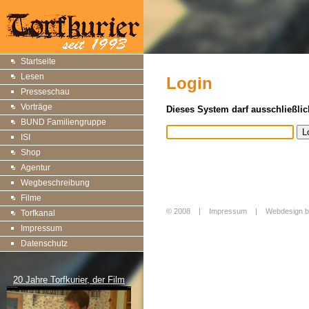
Startseite
Lesen
Login
Presseschau
Vorträge
Dieses System darf ausschließlic
BUND Familiengruppe
ISI
Shop
Agentur
Wegbeschreibung
Filme
© 2008 |
Impressum
|
Webdesign b
Torfkanal
Login
Impressum
Datenschutz
20 Jahre Torfkurier, der Film