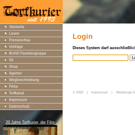
Startseite
Lesen
Login
Presseschau
Vorträge
Dieses System darf ausschließlic
BUND Familiengruppe
ISI
Shop
Agentur
Wegbeschreibung
Filme
© 2008 |
Impressum
|
Webdesign b
Torfkanal
Login
Impressum
Datenschutz
20 Jahre Torfkurier, der Film