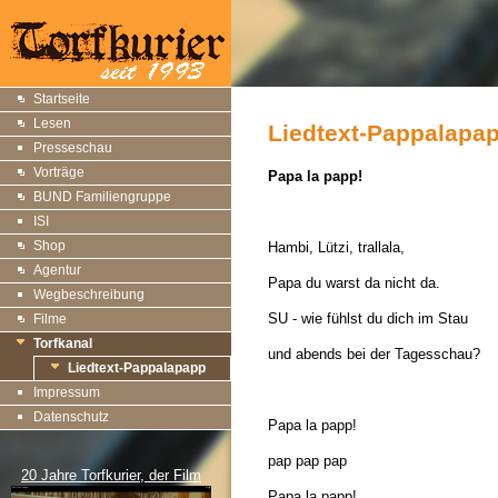
Startseite
Lesen
Liedtext-Pappalapa
Presseschau
Vorträge
Papa la papp!
BUND Familiengruppe
ISI
Shop
Hambi, Lützi, trallala,
Agentur
Papa du warst da nicht da.
Wegbeschreibung
SU - wie fühlst du dich im Stau
Filme
Torfkanal
und abends bei der Tagesschau?
Liedtext-Pappalapapp
Impressum
Datenschutz
Papa la papp!
pap pap pap
20 Jahre Torfkurier, der Film
Papa la papp!