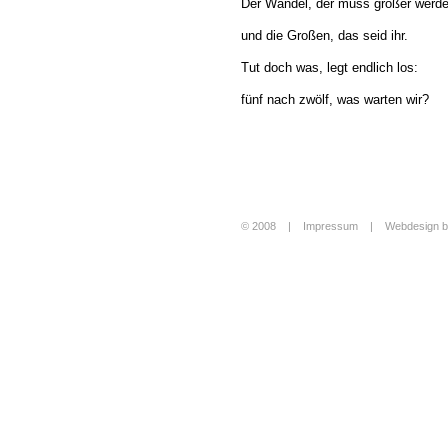
Der Wandel, der muss größer werde
und die Großen, das seid ihr.
Tut doch was, legt endlich los:
fünf nach zwölf, was warten wir?
© 2008 |
Impressum
|
Webdesign b
Login