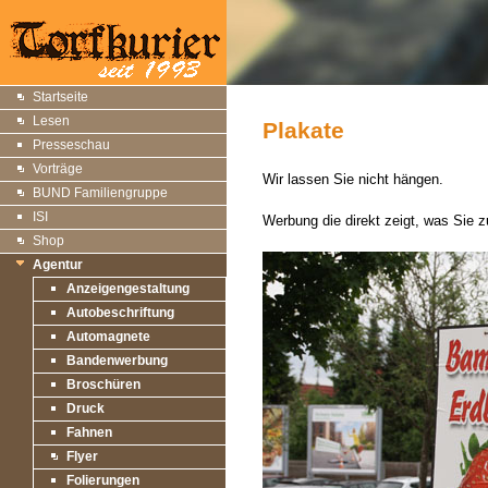
Startseite
Lesen
Plakate
Presseschau
Vorträge
Wir lassen Sie nicht hängen.
BUND Familiengruppe
ISI
Werbung die direkt zeigt, was Sie z
Shop
Agentur
Anzeigengestaltung
Autobeschriftung
Automagnete
Bandenwerbung
Broschüren
Druck
Fahnen
Flyer
Folierungen