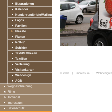
Illustrationen
Kalender
Kundenrundbriefe/Mailings
Logos
Pavillon
Plakate
Planen
Roll-up
Schilder
Textilfalttheken
Textilien
Verteilung
Visitenkarten
© 2008 |
Impressum
|
Webdesign b
Webdesign
Login
AGB
Wegbeschreibung
Filme
Torfkanal
Impressum
Datenschutz