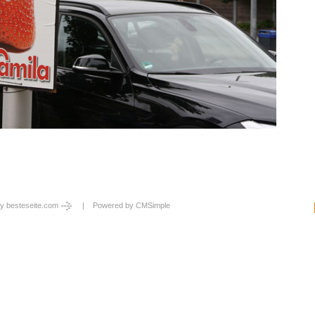
y besteseite.com
| Powered by
CMSimple