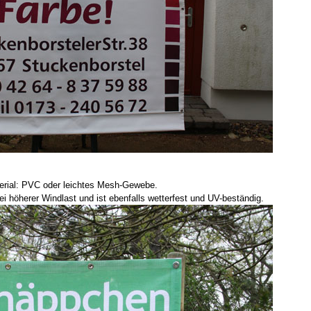
erial: PVC oder leichtes Mesh-Gewebe.
 höherer Windlast und ist ebenfalls wetterfest und UV-beständig.