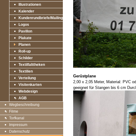
Illustrationen
Kalender
Kundenrundbriefe/Mailings
Logos
Pavillon
Plakate
Planen
Roll-up
Schilder
Textilfalttheken
Textilien
Gerüstplane
Verteilung
2,00 x 2,05 Meter, Material: PVC 
Visitenkarten
geeignet für Stangen bis 6 cm Dur
Webdesign
AGB
Wegbeschreibung
Filme
Torfkanal
Impressum
Datenschutz