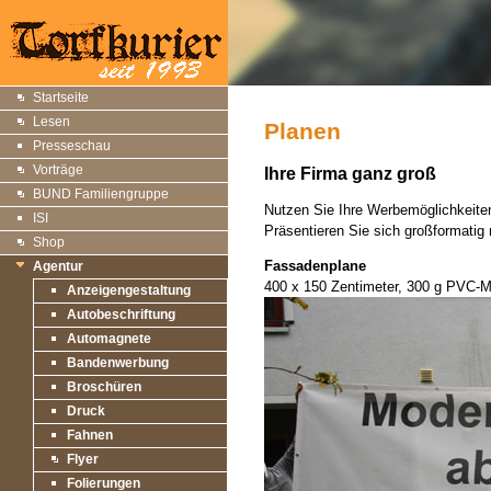
Startseite
Lesen
Planen
Presseschau
Vorträge
Ihre Firma ganz groß
BUND Familiengruppe
Nutzen Sie Ihre Werbemöglichkeite
ISI
Präsentieren Sie sich großformatig
Shop
Fassadenplane
Agentur
400 x 150 Zentimeter, 300 g PVC-
Anzeigengestaltung
Autobeschriftung
Automagnete
Bandenwerbung
Broschüren
Druck
Fahnen
Flyer
Folierungen