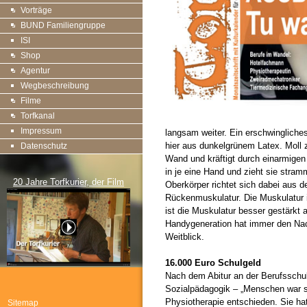
Vorträge
BUND Familiengruppe
ISI
Shop
Agentur
Wegbeschreibung
Filme
Torfkanal
Impressum
langsam weiter. Ein erschwingliche
hier aus dunkelgrünem Latex. Moll 
Datenschutz
Wand und kräftigt durch einarmigen
in je eine Hand und zieht sie stra
20 Jahre Torfkurier, der Film
Oberkörper richtet sich dabei aus
Rückenmuskulatur. Die Muskulatur i
ist die Muskulatur besser gestärkt
Handygeneration hat immer den Nac
Weitblick.
16.000 Euro Schulgeld
Nach dem Abitur an der Berufssch
Sozialpädagogik – „Menschen war sc
Physiotherapie entschieden. Sie hat
Sitemap