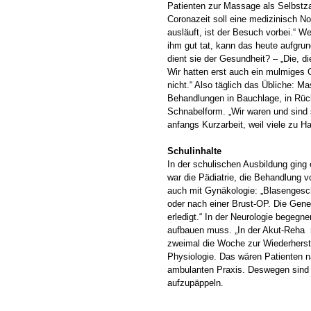
Patienten zur Massage als Selbstza
Coronazeit soll eine medizinisch N
ausläuft, ist der Besuch vorbei.“ W
ihm gut tat, kann das heute aufgrun
dient sie der Gesundheit? – „Die, 
Wir hatten erst auch ein mulmiges 
nicht.“ Also täglich das Übliche: M
Behandlungen in Bauchlage, in Rüc
Schnabelform. „Wir waren und sind 
anfangs Kurzarbeit, weil viele zu Ha
Schulinhalte
In der schulischen Ausbildung gin
war die Pädiatrie, die Behandlung 
auch mit Gynäkologie: „Blasengesc
oder nach einer Brust-OP. Die Gene
erledigt.“ In der Neurologie begeg
aufbauen muss. „In der Akut-Reha m
zweimal die Woche zur Wiederherste
Physiologie. Das wären Patienten n
ambulanten Praxis. Deswegen sind P
aufzupäppeln.