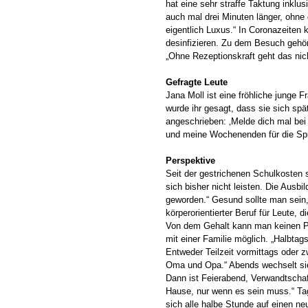
hat eine sehr straffe Taktung inklu
auch mal drei Minuten länger, ohne
eigentlich Luxus.“ In Coronazeiten
desinfizieren. Zu dem Besuch gehör
„Ohne Rezeptionskraft geht das nich
Gefragte Leute
Jana Moll ist eine fröhliche junge 
wurde ihr gesagt, dass sie sich sp
angeschrieben: ‚Melde dich mal bei 
und meine Wochenenden für die Spiel
Perspektive
Seit der gestrichenen Schulkosten
sich bisher nicht leisten. Die Ausbil
geworden.“ Gesund sollte man sein, 
körperorientierter Beruf für Leute,
Von dem Gehalt kann man keinen Pal
mit einer Familie möglich. „Halbtag
Entweder Teilzeit vormittags oder z
Oma und Opa.“ Abends wechselt sie 
Dann ist Feierabend, Verwandtschaf
Hause, nur wenn es sein muss.“ Ta
sich alle halbe Stunde auf einen n