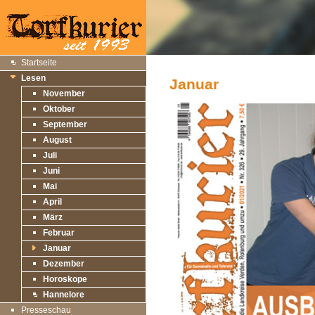
Startseite
Lesen
Januar
November
Oktober
September
August
Juli
Juni
Mai
April
März
Februar
Januar
Dezember
Horoskope
Hannelore
Presseschau