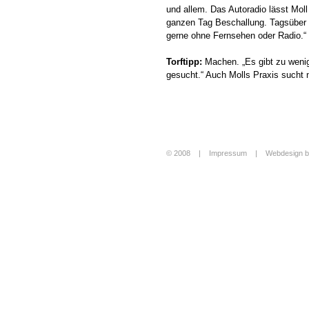
und allem. Das Autoradio lässt Mol
ganzen Tag Beschallung. Tagsüber s
gerne ohne Fernsehen oder Radio.“
Torftipp:
Machen. „Es gibt zu wenig
gesucht.“ Auch Molls Praxis sucht 
© 2008 |
Impressum
|
Webdesign b
Login