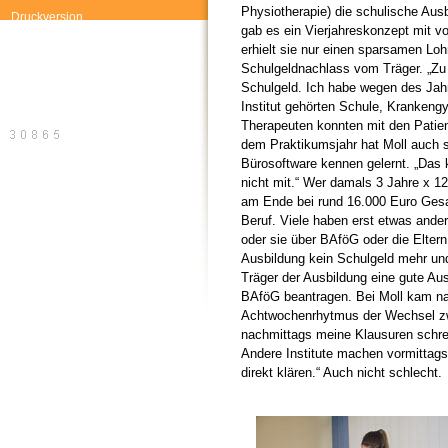
Physiotherapie) die schulische Ausb
Druckversion
gab es ein Vierjahreskonzept mit v
erhielt sie nur einen sparsamen Loh
Schulgeldnachlass vom Träger. „Zu
Schulgeld. Ich habe wegen des Jah
Institut gehörten Schule, Krankeng
Therapeuten konnten mit den Patien
dem Praktikumsjahr hat Moll auch
Bürosoftware kennen gelernt. „Das 
nicht mit.“ Wer damals 3 Jahre x 1
am Ende bei rund 16.000 Euro Gesam
Beruf. Viele haben erst etwas ander
oder sie über BAföG oder die Eltern 
Ausbildung kein Schulgeld mehr un
Träger der Ausbildung eine gute Au
BAföG beantragen. Bei Moll kam n
Achtwochenrhytmus der Wechsel zwi
nachmittags meine Klausuren schrei
Andere Institute machen vormittag
direkt klären.“ Auch nicht schlecht.