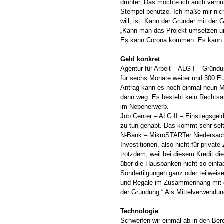
drunter. Das möchte ich auch vernünf
Stempel benutze. Ich maße mir nich
will, ist: Kann der Gründer mit der
„Kann man das Projekt umsetzen un
Es kann Corona kommen. Es kann i
Geld konkret
Agentur für Arbeit – ALG I – Gründu
für sechs Monate weiter und 300 E
Antrag kann es noch einmal neun M
dann weg. Es besteht kein Rechtsans
im Nebenerwerb.
Job Center – ALG II – Einstiegsgeld
zu tun gehabt. Das kommt sehr selt
N-Bank – MikroSTARTer Niedersachse
Investitionen, also nicht für privat
trotzdem, weil bei diesem Kredit 
über die Hausbanken nicht so einfach
Sondertilgungen ganz oder teilweis
und Regale im Zusammenhang mit der
der Gründung.“ Als Mittelverwendu
Technologie
Schweifen wir einmal ab in den Bere