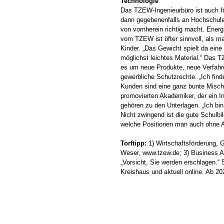
Technologie
Das TZEW-Ingenieurbüro ist auch fü
dann gegebenenfalls an Hochschule
von vornherein richtig macht. Ener
vom TZEW ist öfter sinnvoll, als ma
Kinder. „Das Gewicht spielt da eine
möglichst leichtes Material.“ Das T
es um neue Produkte, neue Verfahre
gewerbliche Schutzrechte. „Ich find
Kunden sind eine ganz bunte Misch
promovierten Akademiker, der ein In
gehören zu den Unterlagen. „Ich bi
Nicht zwingend ist die gute Schulbil
welche Positionen man auch ohne 
Torftipp:
1) Wirtschaftsförderung, 
Weser, www.tzew.de; 3) Business A
„Vorsicht, Sie werden erschlagen.“ 
Kreishaus und aktuell online. Ab 2