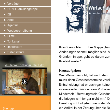
Vorträge
BUND Familiengruppe
ISI
Shop
Agentur
Wegbeschreibung
Filme
Torfkanal
Impressum
Kursübersichten … Ihre Mappe ‚Inve
Änderungen schnell möglich sind. A
Datenschutz
Gründern in spe, geht es darum zu 
Kontakt weiter.“
20 Jahre Torfkurier, der Film
Hausaufgaben
Wer Weiss besucht, hat nach dem T
muss dann Gesprächstermine verein
Entscheidung hat er auch gar keine
interessierter Gründer sein Vorhabe
Minderheit.“ Beratungsfreie Gründun
die kriegen wir hier gar nicht mit.
Beratung mit Folgeterminen oder Ver
ein Artikel in der Zeitung über die
Sitemap