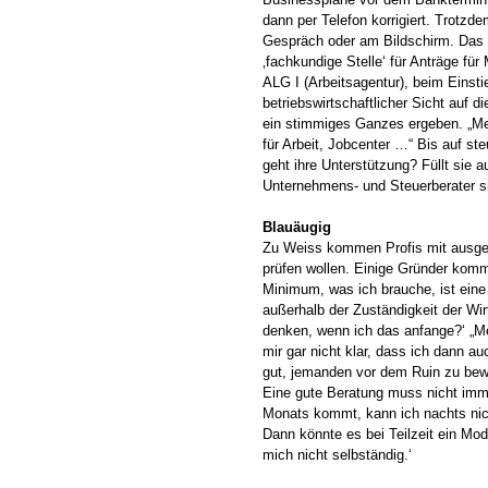
dann per Telefon korrigiert. Trotzd
Gespräch oder am Bildschirm. Das e
‚fachkundige Stelle‘ für Anträge fü
ALG I (Arbeitsagentur), beim Einsti
betriebswirtschaftlicher Sicht auf d
ein stimmiges Ganzes ergeben. „Mei
für Arbeit, Jobcenter …“ Bis auf s
geht ihre Unterstützung? Füllt sie a
Unternehmens- und Steuerberater sin
Blauäugig
Zu Weiss kommen Profis mit ausgefe
prüfen wollen. Einige Gründer komm
Minimum, was ich brauche, ist eine
außerhalb der Zuständigkeit der Wir
denken, wenn ich das anfange?‘ „Me
mir gar nicht klar, dass ich dann 
gut, jemanden vor dem Ruin zu bewa
Eine gute Beratung muss nicht imme
Monats kommt, kann ich nachts nicht
Dann könnte es bei Teilzeit ein Mo
mich nicht selbständig.‘