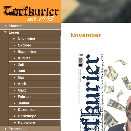
Startseite
Lesen
November
November
Oktober
September
August
Juli
Juni
Mai
April
März
Februar
Januar
Dezember
Horoskope
Hannelore
Presseschau