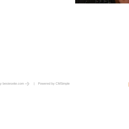
y besteseite.com
| Powered by
CMSimple