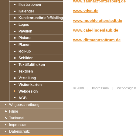
www.zahnarzt-ottersberg.de
Illustrationen
www.vdso.de
Kalender
Kundenrundbriefe/Mailings
www.muehle-otterstedt.de
Logos
www.cafe-lindenlaub.de
Pavillon
Plakate
www.dittmannsottrum.de
Planen
Roll-up
Schilder
Textilfalttheken
Textilien
Verteilung
Visitenkarten
© 2008 |
Impressum
|
Webdesign b
Webdesign
Login
AGB
Wegbeschreibung
Filme
Torfkanal
Impressum
Datenschutz