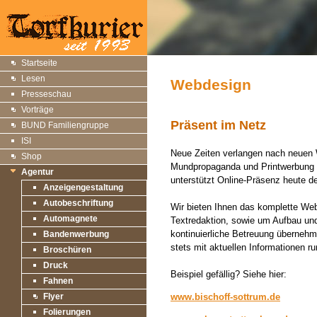
Startseite
Lesen
Webdesign
Presseschau
Vorträge
Präsent im Netz
BUND Familiengruppe
ISI
Neue Zeiten verlangen nach neuen 
Shop
Mundpropaganda und Printwerbung a
Agentur
unterstützt Online-Präsenz heute de
Anzeigengestaltung
Autobeschriftung
Wir bieten Ihnen das komplette We
Automagnete
Textredaktion, sowie um Aufbau und
kontinuierliche Betreuung übernehm
Bandenwerbung
stets mit aktuellen Informationen 
Broschüren
Druck
Beispiel gefällig? Siehe hier:
Fahnen
Flyer
www.bischoff-sottrum.de
Folierungen