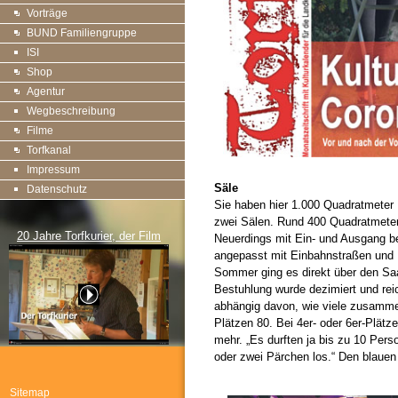
Vorträge
BUND Familiengruppe
ISI
Shop
Agentur
Wegbeschreibung
Filme
Torfkanal
Impressum
Säle
Datenschutz
Sie haben hier 1.000 Quadratmeter
zwei Sälen. Rund 400 Quadratmeter 
20 Jahre Torfkurier, der Film
Neuerdings mit Ein- und Ausgang be
angepasst mit Einbahnstraßen und 
Sommer ging es direkt über den S
Bestuhlung wurde dezimiert und rei
abhängig davon, wie viele zusamme
Plätzen 80. Bei 4er- oder 6er-Plät
mehr. „Es durften ja bis zu 10 Pe
oder zwei Pärchen los.“ Den blauen 
Sitemap