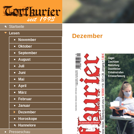
Startseite
Lesen
Dezember
November
Oktober
September
August
Juli
Juni
Mai
April
März
Februar
Januar
Dezember
Horoskope
Hannelore
Presseschau