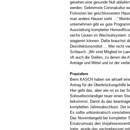
gesehen eine gesunde Null abliefer
werden. Gebremste Coronakultur war 
Fixkosten bei geschlossenem Haus 
man andere Häuser sieht …“ Meinken
unternehmen gibt es gute Programm
Ausstattung kompletter Homeofficear
sechs Leuten im Wechselsystem: dr
reagieren können. Dafür brauchst du
Desinfektionsmittel … Wer nicht ver
Schlauch. „Wir sind Mitglied im Lan
oft auch die Stellen, zu denen die
Anträge und Mittel und ist der verl
Praxisfern
Beim KASCH haben sie aktuell eine
Antrag für die Überbrückungshilfe 
Hier geht das, aber wie ist es bei S
Soloselbstständiger teuer einen Steu
bekommst. Damit du das beantragen
kompletten Jahresabschluss. Der ko
Es sollte unbürokratisch vonstatten
Das Novembergeld bei kompletter Sc
Ersatzumsatz den Vorjahresnovemb
hatte, wurde das nachgebessert mit