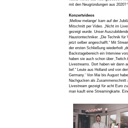
mit den Neugründungen aus 2020? W
Konzertvideos
‚Mellow melange‘ kam auf der Jub
Mitschnitt per Video. „Nicht im L
gezeigt wurde. Unser Auszubildender
Haustontechniker. „Die Technik für
jetzt selber angeschafft.“ Mit Stre
der ersten Schließung wiederholt „
Backstagebereich ein Interview vora
haben sie auch schon über ‚Twitch.
Livestreams. Dort haben wir dann a
lief.“ Leute aus Holland und von de
Germany.‘ Von Mai bis August hab
Nachgucken als Zusammenschnitt a
Livestream gezeigt für acht Euro z
man kauft eine Streamingkarte. Ein