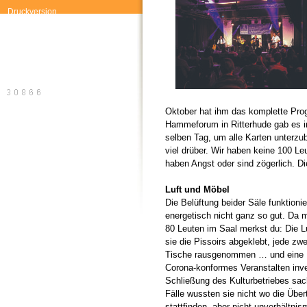
Druckversion
Oktober hat ihm das komplette Prog
Hammeforum in Ritterhude gab es i
selben Tag, um alle Karten unterzub
viel drüber. Wir haben keine 100 
haben Angst oder sind zögerlich. Die
Luft und Möbel
Die Belüftung beider Säle funktionie
energetisch nicht ganz so gut. Da 
80 Leuten im Saal merkst du: Die Lu
sie die Pissoirs abgeklebt, jede zw
Tische rausgenommen … und eine M
Corona-konformes Veranstalten inves
Schließung des Kulturbetriebes sach
Fälle wussten sie nicht wo die Üb
stattfinden, aber nicht unverhältnism