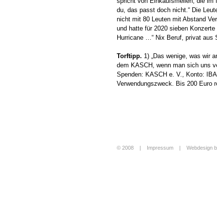
spricht von Einkaufsmeilen, die im 
du, das passt doch nicht.“ Die Leut
nicht mit 80 Leuten mit Abstand Ver
und hatte für 2020 sieben Konzerte
Hurricane …“ Nix Beruf, privat aus 
Torftipp.
1) „Das wenige, was wir a
dem KASCH, wenn man sich uns ve
Spenden: KASCH e. V., Konto: IBA
Verwendungszweck. Bis 200 Euro re
© 2008 |
Impressum
|
Webdesign b
Login