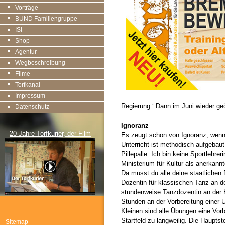
Vorträge
BUND Familiengruppe
ISI
Shop
Agentur
Wegbeschreibung
Filme
Torfkanal
Impressum
Regierung.‘ Dann im Juni wieder ge
Datenschutz
Ignoranz
20 Jahre Torfkurier, der Film
Es zeugt schon von Ignoranz, wenn B
Unterricht ist methodisch aufgebaut
Pillepalle. Ich bin keine Sportlehre
Ministerium für Kultur als anerkan
Da musst du alle deine staatlichen 
Dozentin für klassischen Tanz an 
stundenweise Tanzdozentin an der HK
Stunden an der Vorbereitung einer U
Kleinen sind alle Übungen eine Vorb
Startfeld zu langweilig. Die Haupts
Sitemap