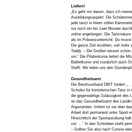
Liefern!
„Es geht mir darum, dass ich meine
Ausbildungsaspekt: Die Schülerinne
jede tanzt in ihrem stillen Kämmerl
nur noch ein bis zwei Monate durch
online angefangen. Die Tanzmäuse ab 
als im Präsenzunterricht. Du musst
Die ganze Zeit erzählen, viel mehr
Teddy. – Die Großen wissen schon, 
um.“ Die Pilateskurse liefert die Mi
Ballettkurse und zusätzlich auch S
Steffi. Wir teilen uns den Stundenpl
Gesundheitsamt
Der Berufsverband DBfT fordert „… 
Schulen für künstlerischen Tanz in
die gegenwärtige Zulässigkeit des U
an das Gesundheitsamt des Landkre
Argumenten. Irritiert ist sie über d
Arbeit dort permanent unter Sport e
Hinsichtlich der Sportausübung häl
vor: …“ In den Schreiben steht per
– Sollten Sie also nach Corona wied