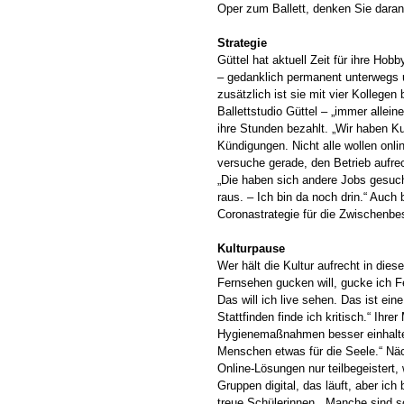
Oper zum Ballett, denken Sie daran:
Strategie
Güttel hat aktuell Zeit für ihre Ho
– gedanklich permanent unterwegs 
zusätzlich ist sie mit vier Kollege
Ballettstudio Güttel – „immer allein
ihre Stunden bezahlt. „Wir haben Ku
Kündigungen. Nicht alle wollen onlin
versuche gerade, den Betrieb aufrec
„Die haben sich andere Jobs gesuch
raus. – Ich bin da noch drin.“ Auch 
Coronastrategie für die Zwischenbes
Kulturpause
Wer hält die Kultur aufrecht in die
Fernsehen gucken will, gucke ich F
Das will ich live sehen. Das ist ei
Stattfinden finde ich kritisch.“ Ih
Hygienemaßnahmen besser einhalten
Menschen etwas für die Seele.“ Näch
Online-Lösungen nur teilbegeistert, 
Gruppen digital, das läuft, aber ich
treue Schülerinnen. „Manche sind s