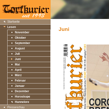
Startseite
Lesen
Juni
November
Oktober
September
August
Juli
Juni
Mai
April
März
Februar
Januar
Dezember
Horoskope
Hannelore
Presseschau