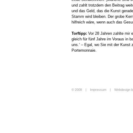
und zahlt trotzdem den Beitrag wei
und das Geld, das die Kunst gerade 
Stamm wird bleiben. Der grobe Kern.
hilfreich wäre, wenn auch das Gesun
Torftipp:
Vor 28 Jahren zahlte mir
gleich für fünf Jahre im Voraus in b
uns.‘ – Egal, wo Sie mit der Kunst
Portemonnaie.
© 2008 |
Impressum
|
Webdesign b
Login