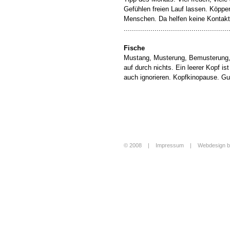
Gefühlen freien Lauf lassen. Köppe
Menschen. Da helfen keine Kontakt
...................................................
Fische
Mustang, Musterung, Bemusterung
auf durch nichts. Ein leerer Kopf i
auch ignorieren. Kopfkinopause. Guc
© 2008 |
Impressum
|
Webdesign b
Login