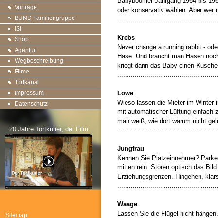
Babyboomer Jahrgang 1964 bis 1968
Vorträge
oder konservativ wählen. Aber wer r
BUND Familiengruppe
...................................................
ISI
Krebs
Shop
Never change a running rabbit - ode
Agentur
Hase. Und braucht man Hasen noch, 
Wegbeschreibung
kriegt dann das Baby einen Kuschel
Filme
...................................................
Torfkanal
Impressum
Löwe
Wieso lassen die Mieter im Winter 
Datenschutz
mit automatischer Lüftung einfach
man weiß, wie dort warum nicht gelü
20 Jahre Torfkurier, der Film
...................................................
Jungfrau
Kennen Sie Platzeinnehmer? Parken 
mitten rein. Stören optisch das Bild
Erziehungsgrenzen. Hingehen, klarst
...................................................
Waage
Lassen Sie die Flügel nicht hängen
Sitemap