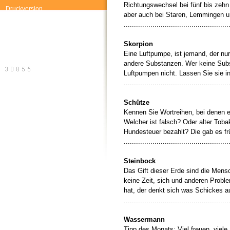
Richtungswechsel bei fünf bis zehn 
Druckversion
aber auch bei Staren, Lemmingen 
...................................................
Skorpion
Eine Luftpumpe, ist jemand, der nur
andere Substanzen. Wer keine Subs
Luftpumpen nicht. Lassen Sie sie i
...................................................
Schütze
Kennen Sie Wortreihen, bei denen e
Welcher ist falsch? Oder alter Toba
Hundesteuer bezahlt? Die gab es f
...................................................
Steinbock
Das Gift dieser Erde sind die Mens
keine Zeit, sich und anderen Probl
hat, der denkt sich was Schickes a
...................................................
Wassermann
Tipp des Monats: Viel freuen, viele