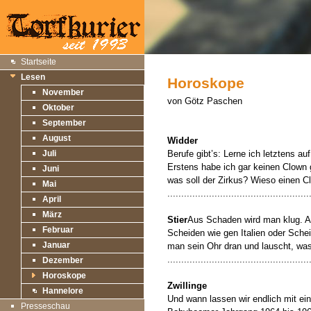
Startseite
Lesen
Horoskope
November
von Götz Paschen
Oktober
September
August
Widder
Juli
Berufe gibt’s: Lerne ich letztens a
Erstens habe ich gar keinen Clown g
Juni
was soll der Zirkus? Wieso einen 
Mai
...................................................
April
März
Stier
Aus Schaden wird man klug. A
Februar
Scheiden wie gen Italien oder Sch
Januar
man sein Ohr dran und lauscht, was
...................................................
Dezember
Horoskope
Zwillinge
Hannelore
Und wann lassen wir endlich mit ei
Presseschau