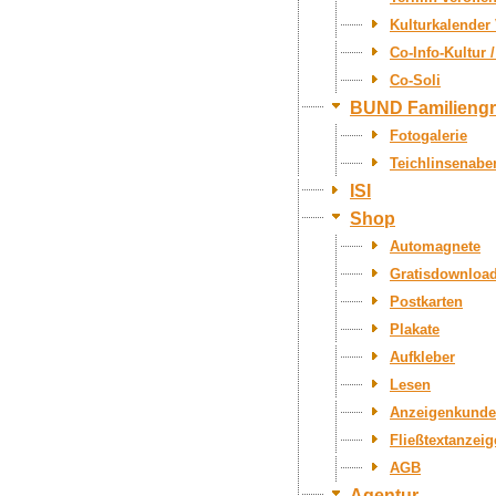
Kulturkalender
Co-Info-Kultur 
Co-Soli
BUND Familieng
Fotogalerie
Teichlinsenabe
ISI
Shop
Automagnete
Gratisdownloa
Postkarten
Plakate
Aufkleber
Lesen
Anzeigenkunde
Fließtextanzei
AGB
Agentur