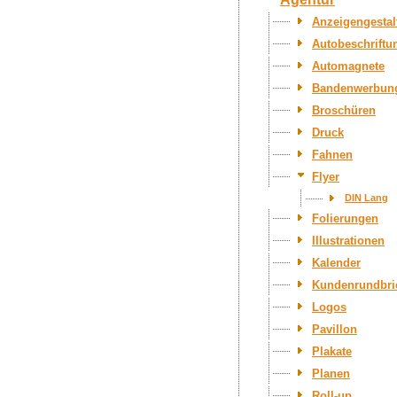
Anzeigengestal
Autobeschriftu
Automagnete
Bandenwerbun
Broschüren
Druck
Fahnen
Flyer
DIN Lang
Folierungen
Illustrationen
Kalender
Kundenrundbrie
Logos
Pavillon
Plakate
Planen
Roll-up