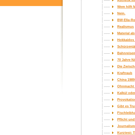
Ästhetik im
Wem hilft M
Nein.
BW-Ella-R
Realismus
Material a
Hokkaidos 
Schürzenjä
Bahnreise
70 Jahre 
Die Zwisch
Kraftraub
China 1989
Ohnmacht o
Kalkül ode
Provokatio
Gibt es Tr
Fischleibh
Pflicht und
Journalism
Kurztest: 