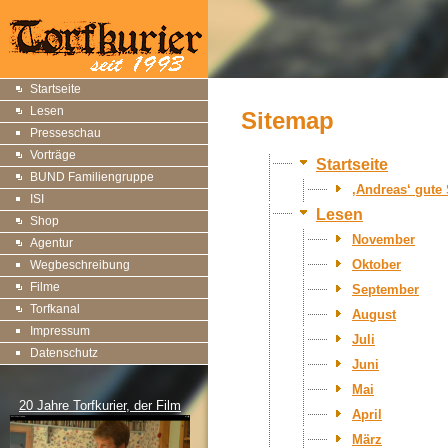
Startseite
Lesen
Sitemap
Presseschau
Vorträge
Startseite
BUND Familiengruppe
‚Andreas‘ gute 
ISI
Lesen
Shop
November
Agentur
Oktober
Wegbeschreibung
Filme
September
Torfkanal
August
Impressum
Juli
Datenschutz
Juni
Mai
20 Jahre Torfkurier, der Film
April
März