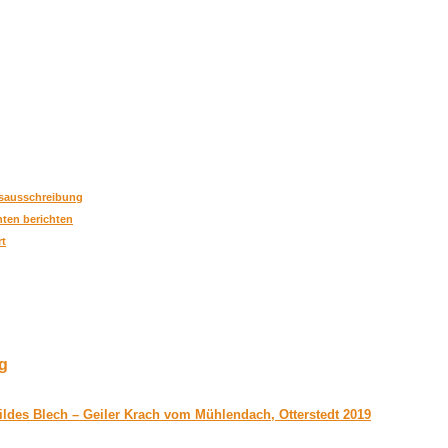
tsausschreibung
nten berichten
rt
g
ildes Blech – Geiler Krach vom Mühlendach, Otterstedt 2019