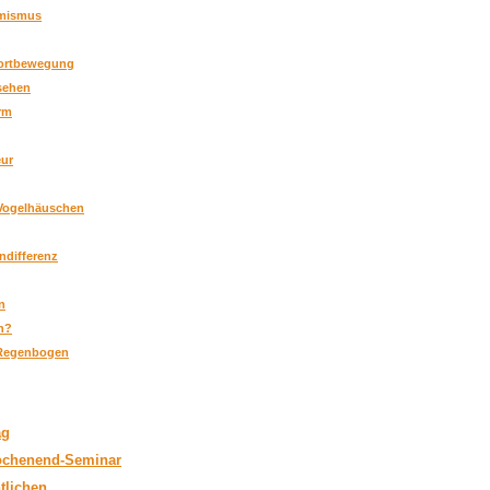
mismus
Fortbewegung
sehen
rm
eur
Vogelhäuschen
ndifferenz
n
an?
Regenbogen
ag
ochenend-Seminar
tlichen