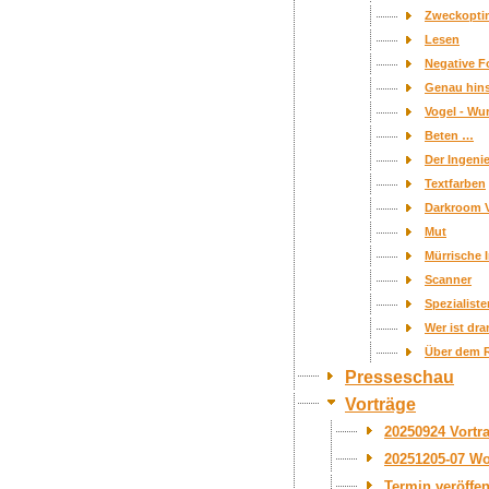
Zweckopti
Lesen
Negative 
Genau hin
Vogel - Wu
Beten …
Der Ingeni
Textfarben
Darkroom 
Mut
Mürrische I
Scanner
Spezialiste
Wer ist dr
Über dem 
Presseschau
Vorträge
20250924 Vortr
20251205-07 W
Termin veröffen