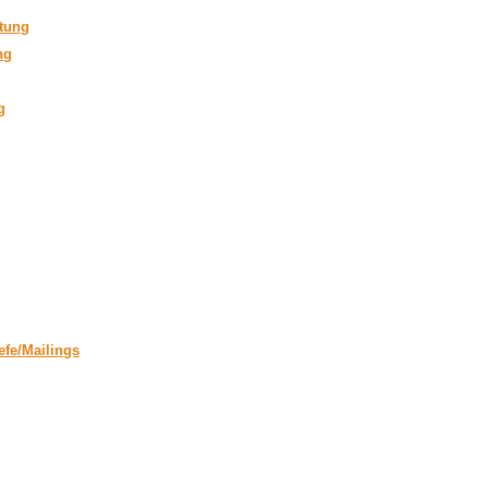
tung
ng
g
fe/Mailings