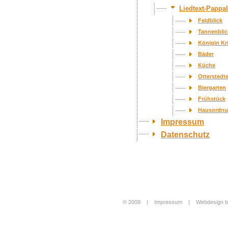
Liedtext-Pappa
Feldblick
Tannenblic
Königin Kr
Bäder
Küche
Otterstedt
Biergarten
Frühstück
Hausordn
Impressum
Datenschutz
© 2008 |
Impressum
|
Webdesign b
Login