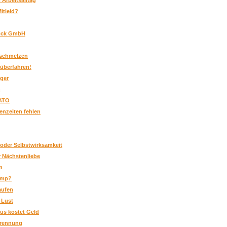
 Arbeitsalltag
itleid?
ock GmbH
bschmelzen
überfahren!
ger
n
NATO
enzeiten fehlen
der Selbstwirksamkeit
r Nächstenliebe
n
ump?
aufen
 Lust
us kostet Geld
Trennung