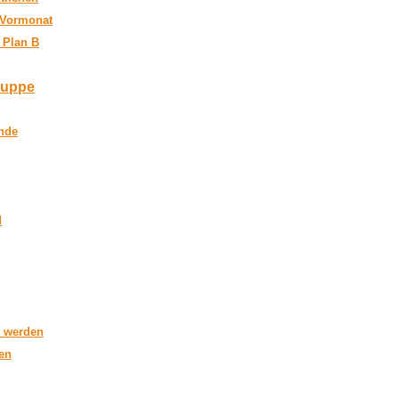
 Vormonat
/ Plan B
ruppe
nde
d
 werden
gen