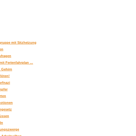
ruppe mit Sitzheizung
en
fragen
it Ferienfahrplan …
m Gehirn
löten!
rfnazi
pfer
rten
motionen
engesetz
küssen
ln
tungszwerge