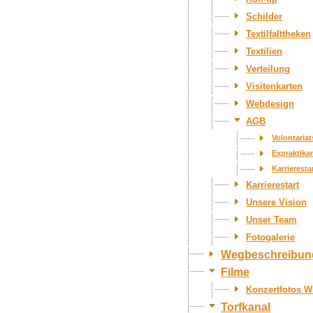
Schilder
Textilfalttheken
Textilien
Verteilung
Visitenkarten
Webdesign
AGB
Volontaria
Expraktika
Karrieresta
Karrierestart
Unsere Vision
Unser Team
Fotogalerie
Wegbeschreibun
Filme
Konzertfotos W
Torfkanal