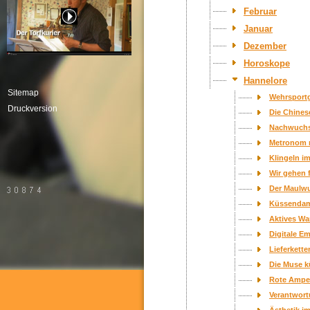
Februar
Januar
Dezember
Horoskope
Hannelore
Sitemap
Wehrsportg
Druckversion
Die Chines
Nachwuchs
Metronom m
Klingeln i
Wir gehen f
Der Maulwu
Küssendam
Aktives Wa
Digitale E
Lieferkett
Die Muse 
Rote Ampe
Verantwor