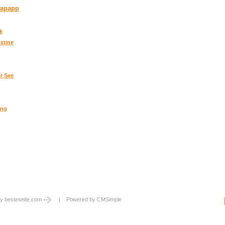
lapapp
k
istine
er See
ung
y besteseite.com
| Powered by
CMSimple