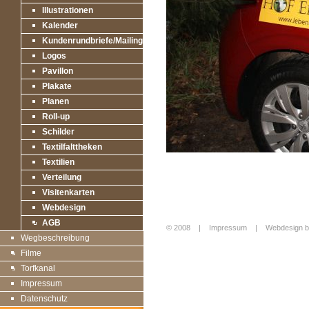
Illustrationen
Kalender
Kundenrundbriefe/Mailings
Logos
Pavillon
Plakate
Planen
Roll-up
Schilder
Textilfalttheken
Textilien
Verteilung
Visitenkarten
Webdesign
AGB
© 2008 |
Impressum
|
Webdesign b
Wegbeschreibung
Login
Filme
Torfkanal
Impressum
Datenschutz