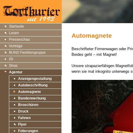
Startseite
Lesen
Automagnete
Presseschau
Vorträge
Beschrifteter Firmenwagen oder Pr
BUND Familiengruppe
Beides geht – mit Magnet!
ISI
Shop
Unsere strapazierfähigen Magnetfol
wenn sie mal inkognito unterwegs s
Agentur
Anzeigengestaltung
Autobeschriftung
Automagnete
Bandenwerbung
Broschüren
Druck
Fahnen
Flyer
Folierungen