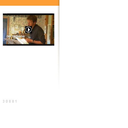
20 Jahre Torfkurier, der Film
Sitemap
Druckversion