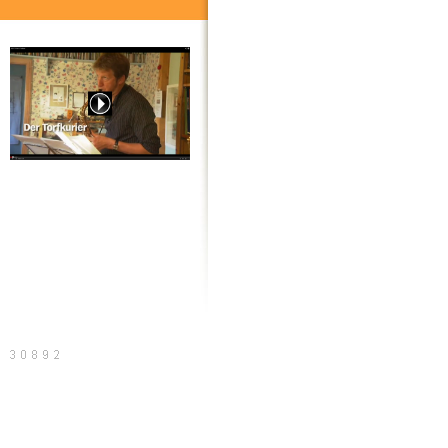
20 Jahre Torfkurier, der Film
Sitemap
Druckversion