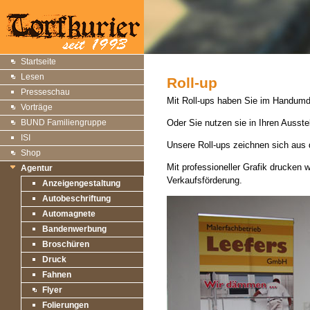
Startseite
Lesen
Roll-up
Presseschau
Mit Roll-ups haben Sie im Handumdre
Vorträge
BUND Familiengruppe
Oder Sie nutzen sie in Ihren Ausst
ISI
Unsere Roll-ups zeichnen sich aus
Shop
Mit professioneller Grafik drucken 
Agentur
Verkaufsförderung.
Anzeigengestaltung
Autobeschriftung
Automagnete
Bandenwerbung
Broschüren
Druck
Fahnen
Flyer
Folierungen