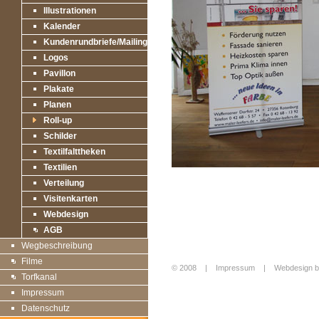
Illustrationen
Kalender
Kundenrundbriefe/Mailings
Logos
Pavillon
Plakate
Planen
Roll-up
Schilder
Textilfalttheken
Textilien
Verteilung
Visitenkarten
Webdesign
AGB
Wegbeschreibung
Filme
© 2008 |
Impressum
|
Webdesign b
Torfkanal
Login
Impressum
Datenschutz