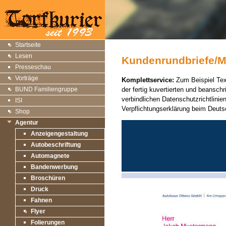
Startseite
Lesen
Kundenrundbriefe/M
Presseschau
Vorträge
Komplettservice:
Zum Beispiel Text
BUND Familiengruppe
der fertig kuvertierten und beansc
verbindlichen Datenschutzrichtlinien
ISI
Verpflichtungserklärung beim Deut
Shop
Agentur
Anzeigengestaltung
Autobeschriftung
Automagnete
Bandenwerbung
Broschüren
Druck
Fahnen
Flyer
Folierungen