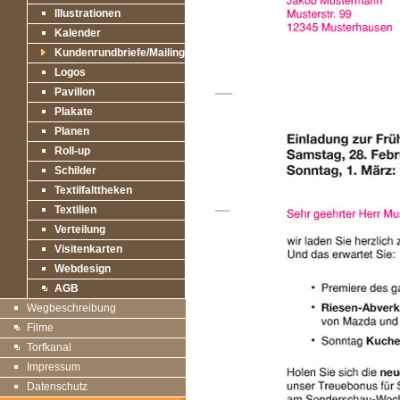
Illustrationen
Kalender
Kundenrundbriefe/Mailings
Logos
Pavillon
Plakate
Planen
Roll-up
Schilder
Textilfalttheken
Textilien
Verteilung
Visitenkarten
Webdesign
AGB
Wegbeschreibung
Filme
Torfkanal
Impressum
Datenschutz