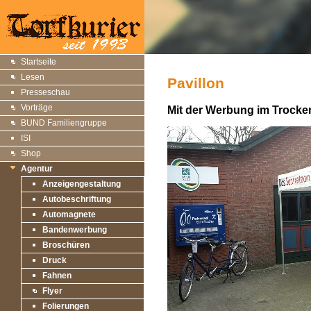
Startseite
Lesen
Pavillon
Presseschau
Vorträge
Mit der Werbung im Trocke
BUND Familiengruppe
ISI
Shop
Agentur
Anzeigengestaltung
Autobeschriftung
Automagnete
Bandenwerbung
Broschüren
Druck
Fahnen
Flyer
Folierungen