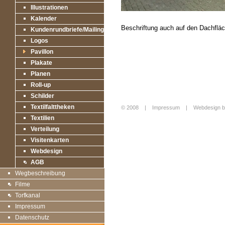
Illustrationen
Kalender
Beschriftung auch auf den Dachfläc
Kundenrundbriefe/Mailings
Logos
Pavillon
Plakate
Planen
Roll-up
Schilder
Textilfalttheken
© 2008 |
Impressum
|
Webdesign b
Textilien
Login
Verteilung
Visitenkarten
Webdesign
AGB
Wegbeschreibung
Filme
Torfkanal
Impressum
Datenschutz