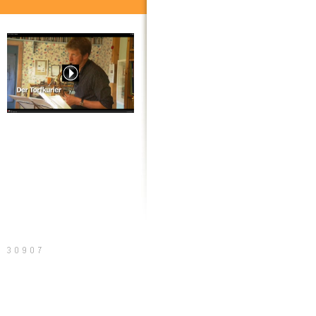
20 Jahre Torfkurier, der Film
Sitemap
Druckversion