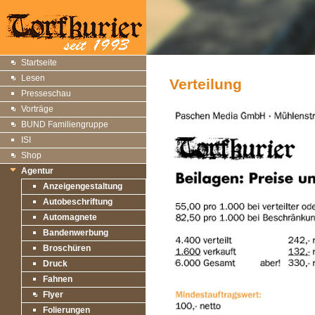
Startseite
Lesen
Verteilung
Presseschau
Vorträge
BUND Familiengruppe
ISI
Shop
Agentur
Anzeigengestaltung
Autobeschriftung
Automagnete
Bandenwerbung
Broschüren
Druck
Fahnen
Flyer
Folierungen