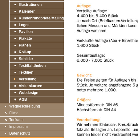
Illustrationen
Kalender
Kundenrundbriefe/Mailings
Logos
Pavillon
Plakate
Planen
Roll-up
Schilder
Textilfalttheken
Textilien
Verteilung
Visitenkarten
Webdesign
AGB
Wegbeschreibung
Filme
Torfkanal
Impressum
Datenschutz